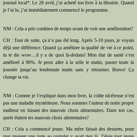
journal local*. Le 28 avril, j’ai acheté ton livre à la librairie. Quand
je l’ai lu, j’ai immédiatement commencé le programme.
NM : Cela a pris combien de temps avant de voir une amélioration?
CH : Tout de suite, ça n’a pas été long. Après 5-10 jours, je voyais
déjà une différence. Quand ça améliore ta qualité de vie à ce point,
tu te dis wow…il y a de quoi là-dedans! Mon état de santé s’est
amélioré à 90%. Je peux aller à la selle le matin, passer toute la
journée jusqu’au lendemain matin sans y retourner. Bravo! Ça
change ta vie.
NM : Comme je l’explique dans mon livre, la colite ulcéreuse n’est
pas une maladie mystérieuse. Nous sommes l’auteur de notre propre
malheur en faisant des mauvais choix alimentaires. Dans ton cas,
quels étaient tes mauvais choix alimentaires?
CH : Cela a commencé jeune. Ma mère faisait des desserts, pour
moi manger une tarte au complet y avait rien là. J’étais tout jeune