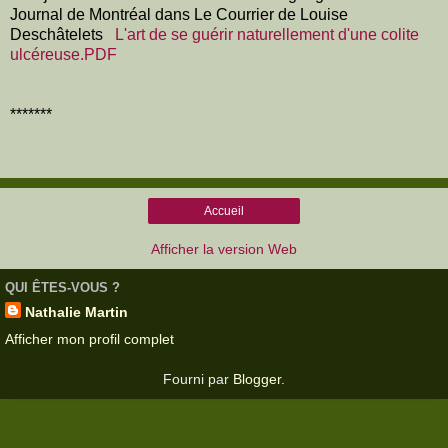
Journal de Montréal dans Le Courrier de Louise
Deschâtelets
L'art de se guérir naturellement d'une colite
ulcéreuse.PDF
*******
Accueil
Afficher la version Web
QUI ÊTES-VOUS ?
Nathalie Martin
Afficher mon profil complet
Fourni par
Blogger
.